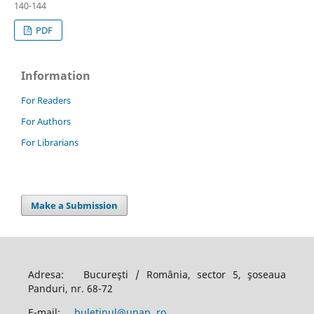
140-144
PDF
Information
For Readers
For Authors
For Librarians
Make a Submission
Adresa: Bucureşti / România, sector 5, şoseaua
Panduri, nr. 68-72
E-mail:
buletinul@unap. ro