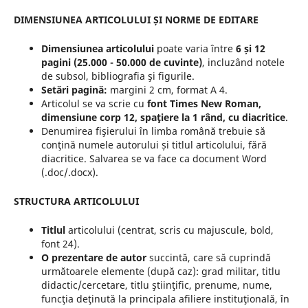
DIMENSIUNEA ARTICOLULUI
ȘI NORME DE EDITARE
Dimensiunea articolului
poate varia între
6 și 12
pagini (25.000 - 50.000 de cuvinte)
, incluzând notele
de subsol, bibliografia şi figurile.
Setări pagină:
margini 2 cm, format A 4.
Articolul se va scrie cu
font Times New Roman,
dimensiune corp 12, spaţiere la 1 rând, cu diacritice
.
Denumirea fişierului în limba română trebuie să
conţină numele autorului și titlul articolului, fără
diacritice. Salvarea se va face ca document Word
(.doc/.docx).
STRUCTURA ARTICOLULUI
Titlul
articolului (centrat, scris cu majuscule, bold,
font 24).
O prezentare de autor
succintă, care să cuprindă
următoarele elemente (după caz): grad militar, titlu
didactic/cercetare, titlu ştiinţific, prenume, nume,
funcţia deţinută la principala afiliere instituţională, în