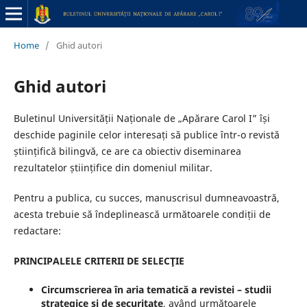
Home
/
Ghid autori
Ghid autori
Buletinul Universității Naționale de „Apărare Carol I” își
deschide paginile celor interesați să publice într-o revistă
științifică bilingvă, ce are ca obiectiv diseminarea
rezultatelor științifice din domeniul militar.
Pentru a publica, cu succes, manuscrisul dumneavoastră,
acesta trebuie să îndeplinească următoarele condiții de
redactare:
PRINCIPALELE CRITERII DE SELECŢIE
Circumscrierea în aria tematică a revistei – studii
strategice și de securitate
, având următoarele