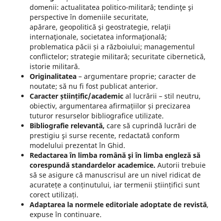
domenii: actualitatea politico-militară; tendinţe şi
perspective în domeniile securitate,
apărare, geopolitică şi geostrategie, relaţii
internaţionale, societatea informaţională;
problematica păcii și a războiului; managementul
conflictelor; strategie militară; securitate cibernetică,
istorie militară.
Originalitatea
– argumentare proprie; caracter de
noutate; să nu fi fost publicat anterior.
Caracter științific/academic
al lucrării – stil neutru,
obiectiv, argumentarea afirmațiilor și precizarea
tuturor resurselor bibliografice utilizate.
Bibliografie relevantă,
care să cuprindă lucrări de
prestigiu şi surse recente, redactată conform
modelului prezentat în Ghid.
Redactarea în limba română şi în limba engleză să
corespundă standardelor academice.
Autorii trebuie
să se asigure că manuscrisul are un nivel ridicat de
acuratețe a conținutului, iar termenii științifici sunt
corect utilizați.
Adaptarea la normele editoriale adoptate de revistă
,
expuse în continuare.