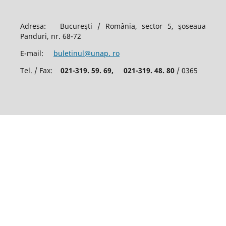
Adresa: Bucureşti / România, sector 5, şoseaua
Panduri, nr. 68-72
E-mail:
buletinul@unap. ro
Tel. / Fax:
021-319. 59. 69,
021-319. 48. 80
/ 0365