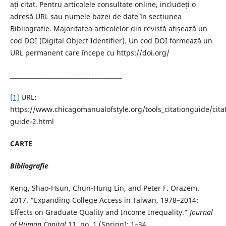
ați citat. Pentru articolele consultate online, includeți o
adresă URL sau numele bazei de date în secțiunea
Bibliografie. Majoritatea articolelor din revistă afișează un
cod DOI (Digital Object Identifier). Un cod DOI formează un
URL permanent care începe cu https://doi.org/
_____________________________________
[1]
URL:
https://www.chicagomanualofstyle.org/tools_citationguide/cita
guide-2.html
CARTE
Bibliografie
Keng, Shao-Hsun, Chun-Hung Lin, and Peter F. Orazem.
2017. “Expanding College Access in Taiwan, 1978–2014:
Effects on Graduate Quality and Income Inequality.”
Journal
of Human Capital
11, no. 1 (Spring): 1–34.