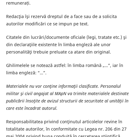
remunerați.
Redacţia îşi rezervă dreptul de a face sau de a solicita
autorilor modificări ce se impun pe text.
Citatele din lucrări/documente oficiale (legi, tratate etc.) şi
din declaraţiile existente în limba engleză ale unor
personalităţi trebuie preluate ca atare din original.
Ghilimelele se notează astfel: în limba română „…”, iar în
limba engleză: “…”.
Materialele nu vor conţine informaţii clasificate. Personalul
militar şi civil angajat al MApN va trimite materialele destinate
publicării însoţite de avizul structurii de securitate al unităţii în
care este încadrat autorul.
Responsabilitatea privind conţinutul articolelor revine în
totalitate autorilor, în conformitate cu Legea nr. 206 din 27
mai 2004 privind buna conduită în cercetarea ştiinţifică,