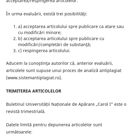
acceptarea/respingerea articolelor.
În urma evaluării, există trei posibilităţi:
a) acceptarea articolului spre publicare ca atare sau
cu modificări minore;
b) acceptarea articolului spre publicare cu
modificări/completări de substanţă;
c) respingerea articolului.
Aducem la cunoştinţa autorilor că, anterior evaluării,
articolele sunt supuse unui proces de analiză antiplagiat
(www.sistemantiplagiat.ro).
TRIMITEREA ARTICOLELOR
Buletinul Universității Naționale de Apărare „Carol I” este o
revistă trimestrială.
Datele limită pentru depunerea articolelor sunt
următoarele: