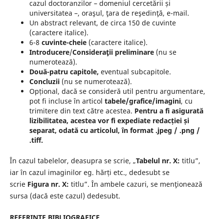
cazul doctoranzilor – domeniul cercetării și
universitatea –, oraşul, ţara de reşedinţă, e-mail.
Un abstract relevant, de circa 150 de cuvinte
(caractere italice).
6-8
cuvinte-cheie
(caractere italice).
Introducere
/
Consideraţii preliminare
(nu se
numerotează).
Două-patru capitole,
eventual subcapitole.
Concluzii
(nu se numerotează).
Opțional, dacă se consideră util pentru argumentare,
pot fi incluse în articol
tabele/grafice/imagini
, cu
trimitere din text către acestea.
Pentru a fi asigurată
lizibilitatea, acestea vor fi expediate redacției și
separat, odată cu articolul, în format .jpeg / .png /
.tiff.
În cazul tabelelor, deasupra se scrie, „
Tabelul nr. X:
titlu”,
iar în cazul imaginilor eg. hărți etc., dedesubt se
scrie
Figura nr. X:
titlu”. În ambele cazuri, se menţionează
sursa (dacă este cazul) dedesubt.
REFERINȚE BIBLIOGRAFICE