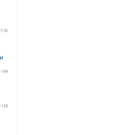
77-92
și
-104
-128