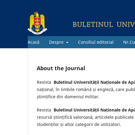
Acasă
Despre
Consiliul editorial
Nr.Cu
About the Journal
Revista
Buletinul Universității Naționale de Apă
național, în limbile română și engleză, care publi
științifice din domeniul militar.
Revista
Buletinul Universității Naționale de Apă
resursă științifică valoroasă, articolele publicate f
studenților și altor categorii de utilizatori.