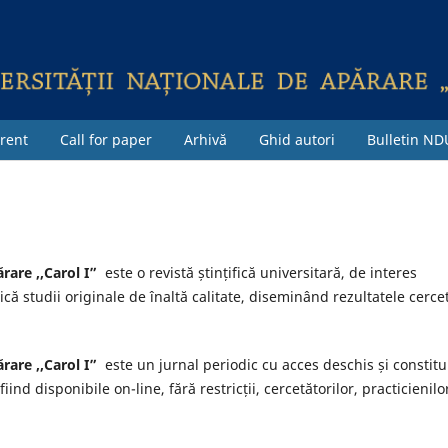
rent
Call for paper
Arhivă
Ghid autori
Bulletin ND
rare ,,Carol I”
este o revistă ștințifică universitară, de interes
că studii originale de înaltă calitate, diseminând rezultatele cercet
rare ,,Carol I”
este un jurnal periodic cu acces deschis și constitu
iind disponibile on-line, fără restricții, cercetătorilor, practicienilo