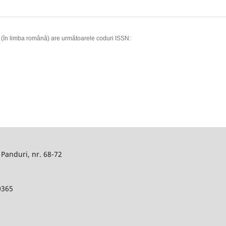
I” (în limba română) are următoarele coduri ISSN:
Panduri, nr. 68-72
0365