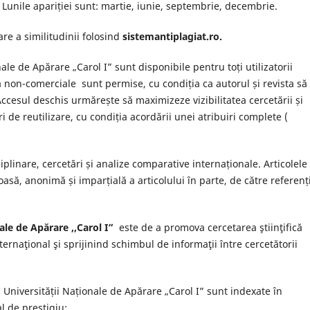
.
Lunile apariției sunt: ​​martie, iunie, septembrie, decembrie.
are a similitudinii folosind
sistemantiplagiat.ro.
nale de Apărare „Carol I” sunt disponibile pentru toți utilizatorii
a non-comerciale sunt permise, cu condiția ca autorul și revista să 
ccesul deschis urmărește să maximizeze vizibilitatea cercetării și
i de reutilizare, cu condiția acordării unei atribuiri complete (
ciplinare, cercetări și analize comparative internaționale.
Articolele
să, anonimă și imparțială a articolului în parte, de către referenți
ale de Apărare ,,Carol I”
este de a promova cercetarea ştiinţifică
ernaţional şi sprijinind schimbul de informaţii între cercetătorii
l Universității Naționale de Apărare „Carol I” sunt indexate în
al de prestigiu: