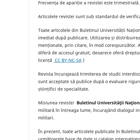
Frecvența de apariție a revistei este trimestrială
Articolele revistei sunt sub standardul de verific
Toate articolele din Buletinul Universității Națio
imediat după publicare. Utilizarea și distribuire
menționate, prin citare, în mod corespunzător. A
diferă de accesul gratuit, deoarece oferă dreptur
licență
CC BY-NC-SA
)
Revista încurajează trimiterea de studii interdis
sunt acceptate să publice după o evaluare riguroa
științifici de specialitate.
Misiunea revistei
Buletinul Universităţii Naţion
militară în întreaga lume, încurajând dialogul int
militari.
În prezent, toate articolele publicate în Buletinu
următoarele baze de date și catalog internațion