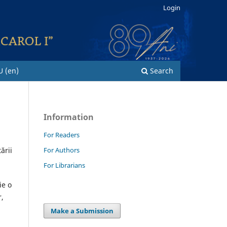
Login
U (en)
Search
Information
For Readers
For Authors
ării
For Librarians
ie o
r,
Make a Submission