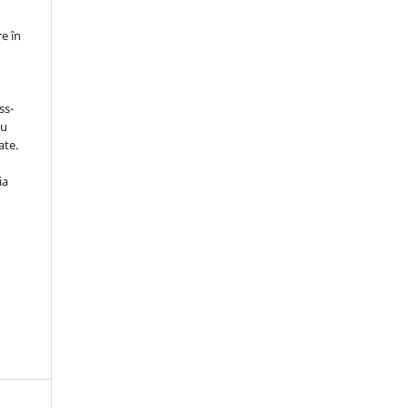
re în
ss-
au
ate.
ia