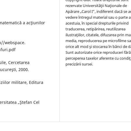
rezervate Universităţii Naţionale de
Apărare „Carol I”, indiferent dacă se a
vedere întregul material sau o parte a
matematică a acţiunilor
acestuia, în special drepturile privind
traducerea, retipărirea, reutilizarea
ilustraţiilor, citatele, difuzarea prin ma
media, reproducerea pe microfilme s
tp//webspace.
orice alt mod şi stocarea în bănci de d
afuri.pdf
Sunt autorizate orice reproduceri fără
perceperea taxelor aferente cu condiţ
sile, Cercetarea
precizării sursei.
Bucureşti, 2000.
iilor militare, Editura
rsitatea „Ştefan Cel