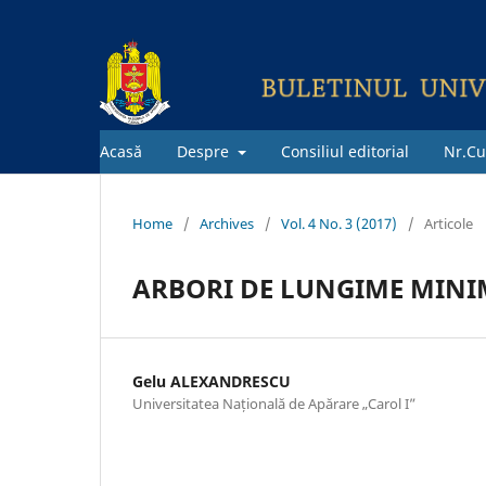
Acasă
Despre
Consiliul editorial
Nr.Cu
Home
/
Archives
/
Vol. 4 No. 3 (2017)
/
Articole
ARBORI DE LUNGIME MINI
Gelu ALEXANDRESCU
Universitatea Națională de Apărare „Carol I”