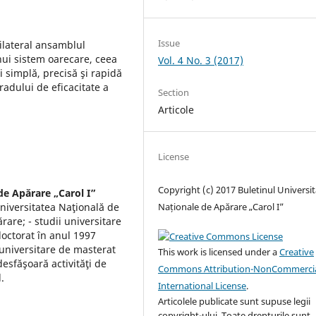
Issue
tilateral ansamblul
ui sistem oarecare, ceea
Vol. 4 No. 3 (2017)
 simplă, precisă şi rapidă
adului de eficacitate a
Section
Articole
License
Copyright (c) 2017 Buletinul Universită
de Apărare „Carol I”
Universitatea Naţională de
Naționale de Apărare „Carol I”
rare; - studii universitare
doctorat în anul 1997
 universitare de masterat
This work is licensed under a
Creative
desfăşoară activităţi de
Commons Attribution-NonCommercia
.
International License
.
Articolele publicate sunt supuse legii
copyright-ului. Toate drepturile sunt