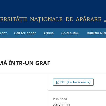
rent
Call for paper
Arhivă
Ghid autori
Bulletin ND
MĂ ÎNTR-UN GRAF
PDF (Limba Română)
Published
2017-10-11