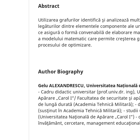
Abstract
Utilizarea grafurilor identifică şi analizează mul
legăturilor dintre elementele componente ale un
ce asigură o formă convenabilă de elaborare mai
a modelului matematic care permite creşterea gr
procesului de optimizare.
Author Biography
Gelu ALEXANDRESCU,
Universitatea Națională 
- Cadru didactic universitar (prof.univ.dr. ing), 
Apărare „Carol I”/ Facultatea de securitate şi apă
de lungă durată (Academia Tehnică Militară); - 
(susţinut în Academia Tehnică Militară); - studii
(Universitatea Naţională de Apărare „Carol I”) - 
învăţământ, cercetare, management educaţional